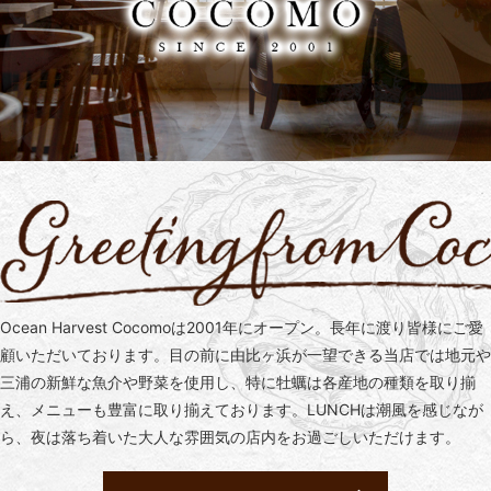
Ocean Harvest Cocomoは2001年にオープン。
長年に渡り皆様にご愛
顧いただいております。
目の前に由比ヶ浜が一望できる当店では地元や
三浦の新鮮な魚介や野菜を使用し、
特に牡蠣は各産地の種類を取り揃
え、メニューも豊富に取り揃えております。
LUNCHは潮風を感じなが
ら、夜は落ち着いた大人な雰囲気の店内をお過ごしいただけます。