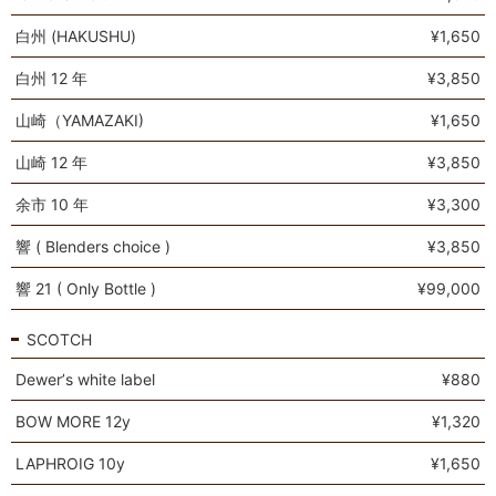
白州 (HAKUSHU)
¥1,650
白州 12 年
¥3,850
山崎（YAMAZAKI)
¥1,650
山崎 12 年
¥3,850
余市 10 年
¥3,300
響 ( Blenders choice )
¥3,850
響 21 ( Only Bottle )
¥99,000
SCOTCH
Dewerʼs white label
¥880
BOW MORE 12y
¥1,320
LAPHROIG 10y
¥1,650