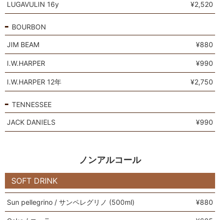
LUGAVULIN 16y
¥2,520
BOURBON
JIM BEAM
¥880
I.W.HARPER
¥990
I.W.HARPER 12年
¥2,750
TENNESSEE
JACK DANIELS
¥990
ノンアルコール
SOFT DRINK
Sun pellegrino / サンペレグリノ (500ml)
¥880